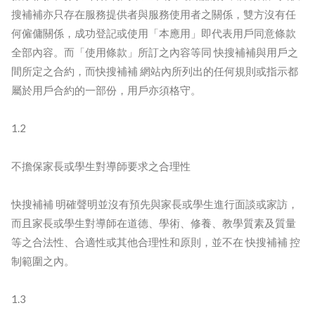
搜補補亦只存在服務提供者與服務使用者之關係，雙方沒有任
何僱傭關係，成功登記或使用「本應用」即代表用戶同意條款
全部內容。而「使用條款」所訂之內容等同 快搜補補與用戶之
間所定之合約，而快搜補補 網站內所列出的任何規則或指示都
屬於用戶合約的一部份，用戶亦須格守。
1.2
不擔保家長或學生對導師要求之合理性
快搜補補 明確聲明並沒有預先與家長或學生進行面談或家訪，
而且家長或學生對導師在道德、學術、修養、教學質素及質量
等之合法性、合適性或其他合理性和原則，並不在 快搜補補 控
制範圍之內。
1.3