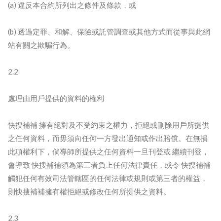
(a) 違反本合約所列出之條件及條款，或
(b) 透過定罪、和解、保險或託管調查或其他方式而從事與此網
站有關之欺騙行為。
2.2
處理由用戶提供的資料的權利
快搜補補 擁有絕對及不受約束之權力，拒絕或刪除用戶所提供
之任何資料，而毋須向任何一方發出通知或作出賠償。在無損
此項權利下，倘導師所提供之任何資料一旦刊登或 繼續刊登，
會導致 快搜補補須為第三者負上任何法律責任，或令 快搜補補
觸犯任何有效司法管轄區的任何法律或規則或第三者的權益，
則快搜補補擁有權拒絕或修改任何所提供之資料。
2.3