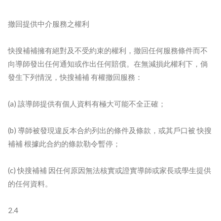
撤回提供中介服務之權利
快搜補補擁有絕對及不受約束的權利，撤回任何服務條件而不
向導師發出任何通知或作出任何賠償。在無減損此權利下，倘
發生下列情況，快搜補補 有權撤回服務：
(a) 該導師提供有個人資料有極大可能不全正確；
(b) 導師被發現違反本合約列出的條件及條款，或其戶口被 快搜
補補 根據此合約的條款勒令暫停；
(c) 快搜補補 因任何原因無法核實或證實導師或家長或學生提供
的任何資料。
2.4