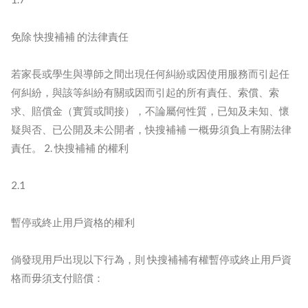
免除 快搜補補 的法律責任
若家長或學生與導師之間出現任何糾紛或因使用服務而引起任
何糾紛，與該等糾紛有關或因而引起的所有責任、索償、索
求、賠償金（實質或間接），不論屬何性質，已知及未知、懷
疑與否、已公開及未公開者，快搜補補 一概毋須負上有關法律
責任。 2. 快搜補補 的權利
2.1
暫停或終止用戶資格的權利
倘發現用戶出現以下行為，則 快搜補補有權暫停或終止用戶資
格而毋須支付賠償：